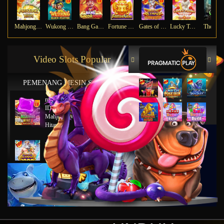
Mahjong Ways
Wukong - Black Scatter
Bang Gacor 1000
Fortune Gems
Gates of Olympus Super Scatter
Lucky Twins Nexus
The Cry
Video Slots Popular
PEMENANG MESIN SLOT
mu****45
IDR
8,777,8888.00
Mahjong Wins 2 – Scatter
Hitam
ya****tz
IDR
11,663,754.00
Starlight Princess x500
jus****12
IDR
5,231,773.00
Gates of Olympus 1000
gab****7
IDR
3,754,000.00