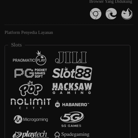
Browser Yang Didukung
Platform Penyedia Layanan
Slots