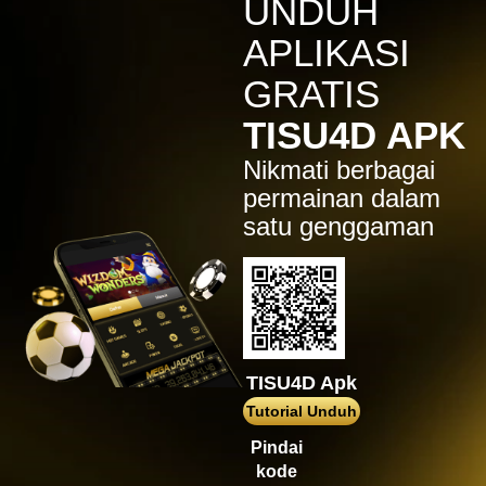
UNDUH
Mahjong ways 3 - Black
Scatter
APLIKASI
gac****p
GRATIS
IDR
9,122,000.00
Gates of Olympus™
TISU4D APK
ma****z
Nikmati berbagai
IDR
3,777,210.00
Sweet Bonanza
permainan dalam
satu genggaman
sa2****4
IDR
4,421,000.00
Gates of Gatot Kaca 1000
pet****17
IDR
8,126,000.00
Spaceman
TISU4D Apk
ya****er
IDR
12,659,100.00
Tutorial Unduh
Starlight Princess
Pindai
bu****2
kode
IDR
15,234,000.00