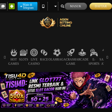
Main di
MASUK
DAFTAR
Telegram
HOT
SLOTS
LIVE
RACE
OLAHRAGA
CRASH
ARCADE
E-
SABUN
GAMES
CASINO
GAME
SPORTS
AYAM